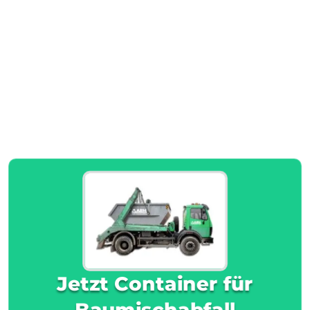
Jetzt Container für
Baumischabfall