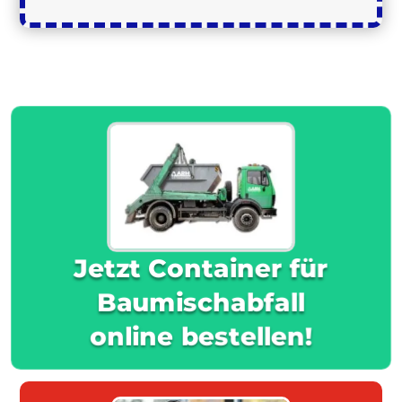
Jetzt Container für
Baumischabfall
online bestellen!