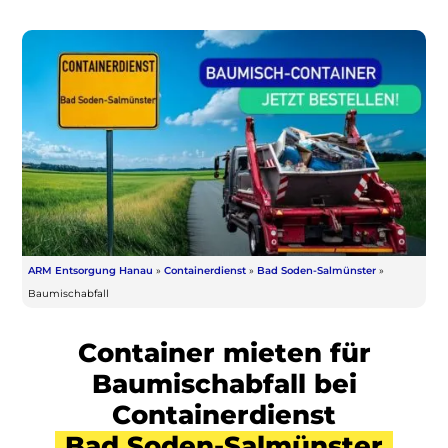
ARM Entsorgung Hanau
»
Containerdienst
»
Bad Soden-Salmünster
»
Baumischabfall
Container mieten für
Baumischabfall bei
Containerdienst
Bad Soden-Salmünster