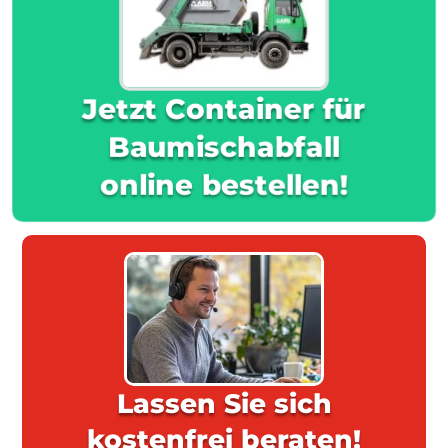
Jetzt Container für
Baumischabfall
online bestellen!
Lassen Sie sich
kostenfrei beraten!