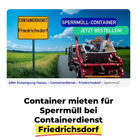
ARM Entsorgung Hanau
»
Containerdienst
»
Friedrichsdorf
»
Sperrmüll
Container mieten für
Sperrmüll bei
Containerdienst
Friedrichsdorf