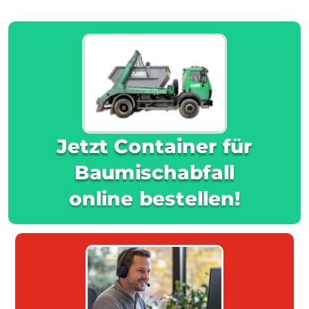
Jetzt Container für
Baumischabfall
online bestellen!