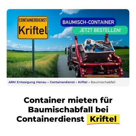
ARM Entsorgung Hanau
»
Containerdienst
»
Kriftel
»
Baumischabfall
Container mieten für
Baumischabfall bei
Containerdienst
Kriftel