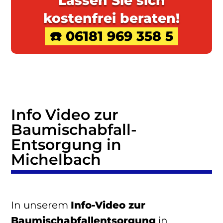
Lassen Sie sich
kostenfrei beraten!
☎️ 06181 969 358 5
Info Video zur
Baumischabfall
-
Entsorgung in
Michelbach
In unserem
Info-Video zur
Baumischabfallentsorgung
in