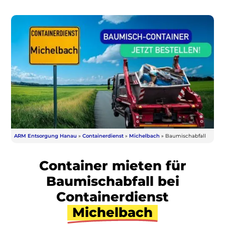
ARM Entsorgung Hanau
»
Containerdienst
»
Michelbach
»
Baumischabfall
Container mieten für
Baumischabfall bei
Containerdienst
Michelbach