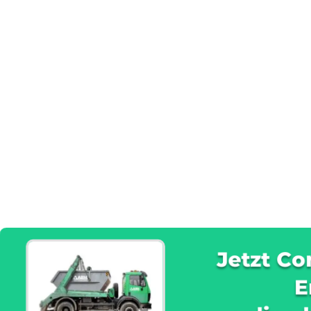
Jetzt Co
E