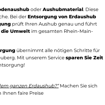
odenaushub
oder
Aushubmaterial
. Diese
che. Bei der
Entsorgung von Erdaushub
gung
prüft Ihren Aushub genau und führt
v die Umwelt
im gesamten Rhein-Main-
orgung
übernimmt alle nötigen Schritte für
euberg. Mit unserem Service
sparen Sie Zeit
entsorgung!
dem ganzen Erdaushub?“
Machen Sie sich
n Ihnen faire Preise