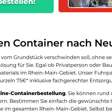
bestellen!
hren Container nach N
 vom Grundstück verschwinden soll, ohne sel
Lösung für Sie. Egal ob Privatperson oder B
rials im Rhein-Main-Gebiet. Unser Fuhrpark
Wurzeln 75€* inklusive fachgerechter Entsorg
line-Containerbestellung
. Sie können rund
ern. Bestimmen Sie einfach die gewünschte 
e im gesamten Rhein-Main-Gebiet. Selbst bei 