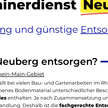
ainerdienst
Ne
ung
und günstige
Ents
 Neuberg entsorgen?
hein-Main-Gebiet
ällt bei vielen Bau- und Gartenarbeiten im R
nes Bodenmaterial unterschiedlicher Besch
ies
enthalten. Je nach Zusammensetzung un
handlung. Deshalb ist die
fachgerechte Ents