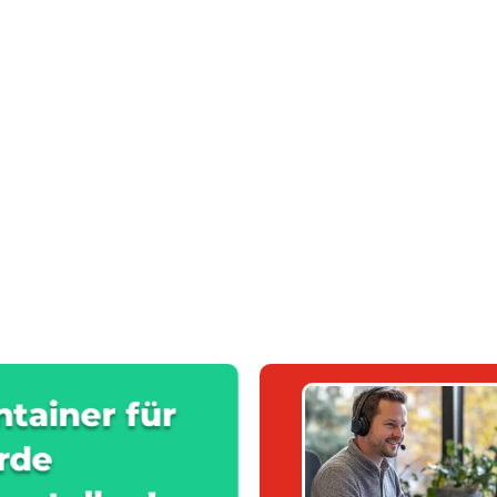
ntainer für
rde