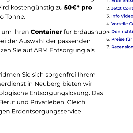
Erde ent
wird kostengünstig zu
50€* pro
Jetzt Con
ro Tonne.
Info Vide
Vorteile 
t, um Ihren
Container
für Erdaushub
Den richt
Preise fü
 bei der Auswahl der passenden
Rezensio
tzen Sie auf ARM Entsorgung als
widmen Sie sich sorgenfrei Ihrem
erdienst in Neuberg bieten wir
kologische Entsorgungslösung. Das
Beruf und Privatleben. Gleich
igen Erdentsorgungsservice