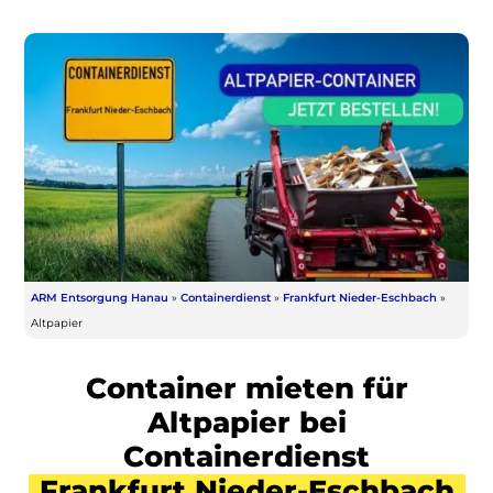
ARM Entsorgung Hanau
»
Containerdienst
»
Frankfurt Nieder-Eschbach
»
Altpapier
Container mieten für
Altpapier bei
Containerdienst
Frankfurt Nieder-Eschbach