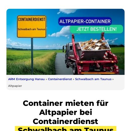
ARM Entsorgung Hanau
»
Containerdienst
»
Schwalbach am Taunus
»
Altpapier
Container mieten für
Altpapier bei
Containerdienst
Schwalbach am Taunus