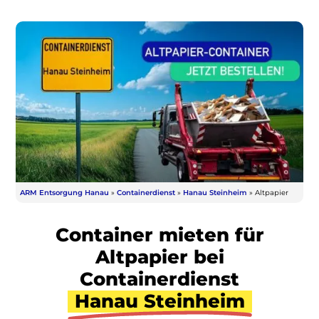
ARM Entsorgung Hanau
»
Containerdienst
»
Hanau Steinheim
»
Altpapier
Container mieten für
Altpapier bei
Containerdienst
Hanau Steinheim