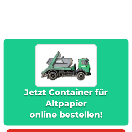
Jetzt Container für
Altpapier
online bestellen!