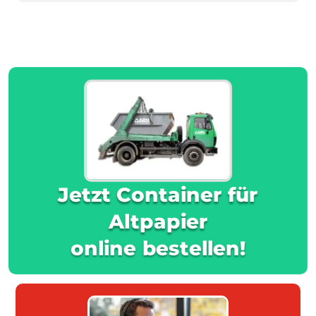
Jetzt Container für
Altpapier
online bestellen!