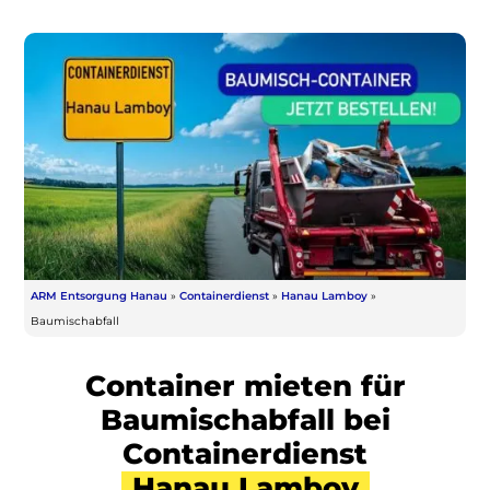
ARM Entsorgung Hanau
»
Containerdienst
»
Hanau Lamboy
»
Baumischabfall
Container mieten für
Baumischabfall bei
Containerdienst
Hanau Lamboy