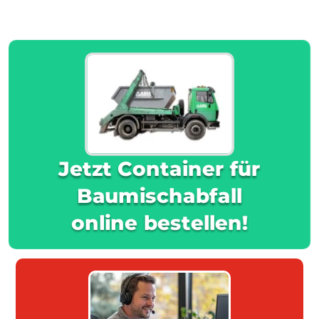
Jetzt Container für
Baumischabfall
online bestellen!