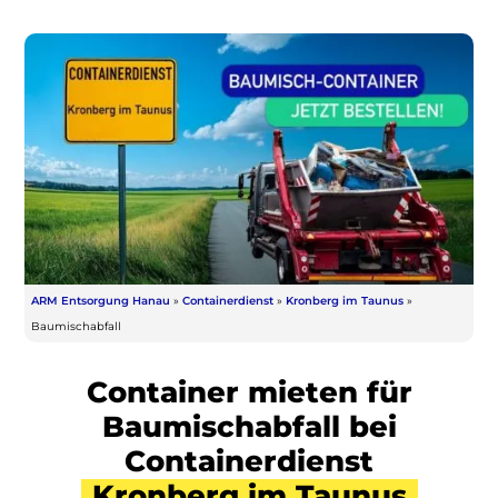
ARM Entsorgung Hanau
»
Containerdienst
»
Kronberg im Taunus
»
Baumischabfall
Container mieten für
Baumischabfall bei
Containerdienst
Kronberg im Taunus