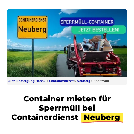
ARM Entsorgung Hanau
»
Containerdienst
»
Neuberg
»
Sperrmüll
Container mieten für
Sperrmüll bei
Containerdienst
Neuberg