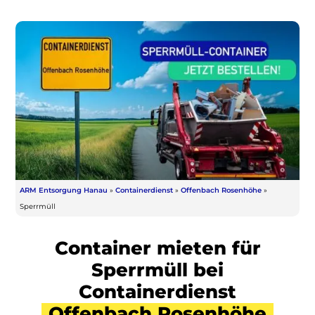
ARM Entsorgung Hanau
»
Containerdienst
»
Offenbach Rosenhöhe
»
Sperrmüll
Container mieten für
Sperrmüll bei
Containerdienst
Offenbach Rosenhöhe