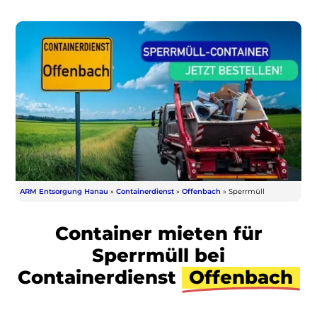
ARM Entsorgung Hanau
»
Containerdienst
»
Offenbach
»
Sperrmüll
Container mieten für
Sperrmüll bei
Containerdienst
Offenbach