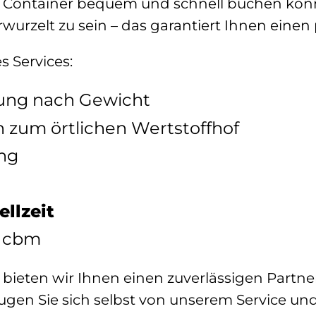
n Container bequem und schnell buchen können
urzelt zu sein – das garantiert Ihnen einen 
s Services:
nung nach Gewicht
n zum örtlichen Wertstoffhof
ng
llzeit
0 cbm
bieten wir Ihnen einen zuverlässigen Partn
ugen Sie sich selbst von unserem Service und