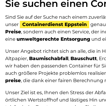
Sie suchen einen Co
Sind Sie auf der Suche nach einem zuverläs
unser
Containerdienst Eppstein
genau d
Preise
, sondern auch einen Service, der i
eine
umweltgerechte Entsorgung
und e
Unser Angebot richtet sich an alle, die 
Altpapier,
Baumischabfall
,
Bauschutt
, E
wir haben den passenden Container für Sie
auch größere Projekte problemlos realis
preise
, die dank einer fairen Berechnung
Unser Ziel ist es, Ihnen den Stress der A
örtlichen Wertstoffhof und lästiges Hin u