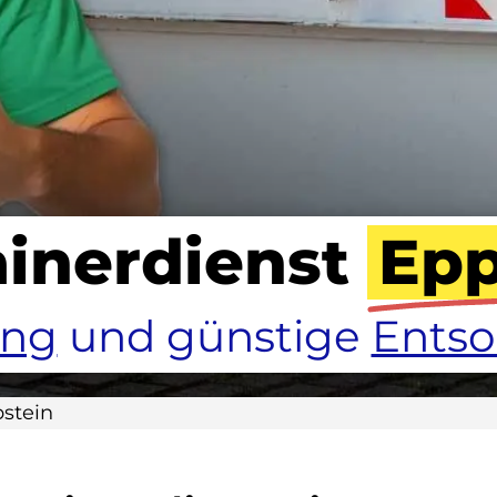
inerdienst
Epp
ung
und günstige
Ents
stein