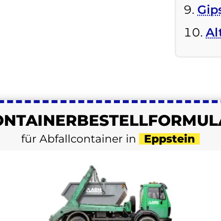
Gip
Al
ONTAINER
BESTELL
FORMUL
für Abfallcontainer in
Eppstein