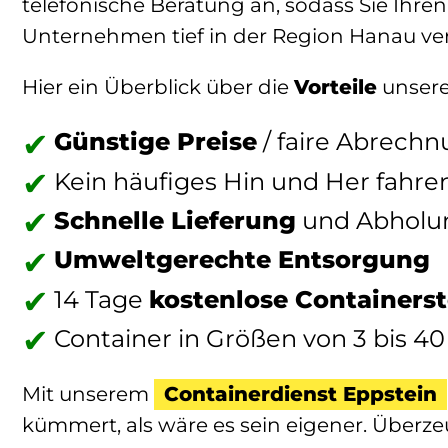
telefonische Beratung an, sodass Sie Ihre
Unternehmen tief in der Region Hanau verw
Hier ein Überblick über die
Vorteile
unsere
Günstige Preise
/ faire Abrech
Kein häufiges Hin und Her fahre
Schnelle Lieferung
und Abholu
Umweltgerechte Entsorgung
14 Tage
kostenlose Containerste
Container in Größen von 3 bis 4
Mit unserem
Containerdienst Eppstein
kümmert, als wäre es sein eigener. Überze