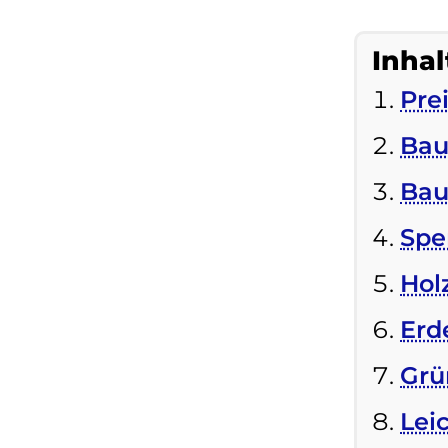
Inhal
Pre
Bau
Bau
Spe
Hol
Erd
Grü
Lei