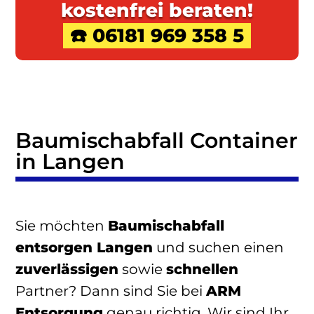
kostenfrei beraten!
☎️ 06181 969 358 5
Baumischabfall Container
in Langen
Sie möchten
Baumischabfall
entsorgen Langen
und suchen einen
zuverlässigen
sowie
schnellen
Partner? Dann sind Sie bei
ARM
Entsorgung
genau richtig. Wir sind Ihr