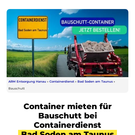
ARM Entsorgung Hanau
»
Containerdienst
»
Bad Soden am Taunus
»
Bauschutt
Container mieten für
Bauschutt bei
Containerdienst
Bad Soden am Taunus