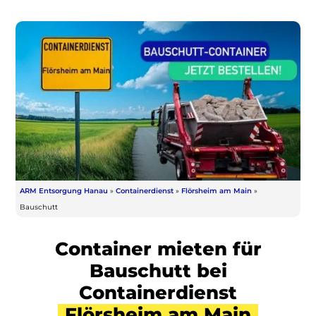
ARM Entsorgung Hanau
»
Containerdienst
»
Flörsheim am Main
»
Bauschutt
Container mieten für
Bauschutt bei
Containerdienst
Flörsheim am Main