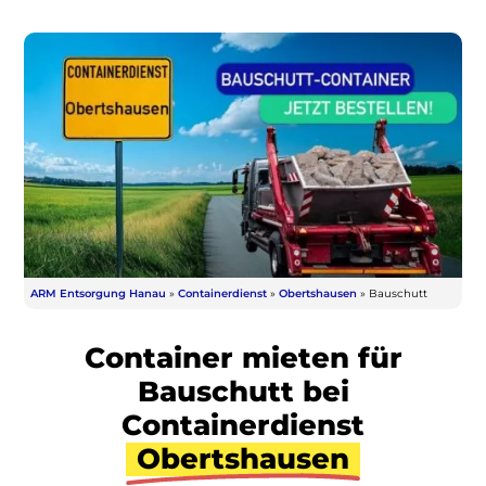
ARM Entsorgung Hanau
»
Containerdienst
»
Obertshausen
»
Bauschutt
Container mieten für
Bauschutt bei
Containerdienst
Obertshausen